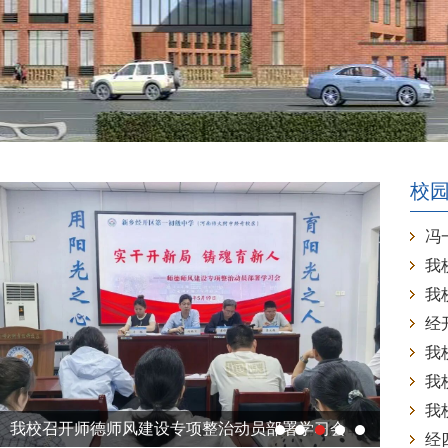
校
冯
我
经
我
我
我
我校召开师德师风建设专项整治动员部署学习会
经