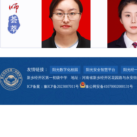
昝颖
友情链接：
阳光数字化校园
阳光安全智慧平台
阳光经一
李璐
新乡经开区第一初级中学 地址：河南省新乡经开区花园路与永安街交叉口 邮
ICP备案：
豫ICP备2023007011号
豫公网安备41070002000131号